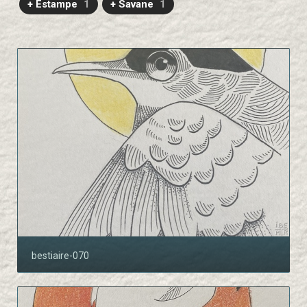
+ Estampe
1
+ Savane
1
bestiaire-070