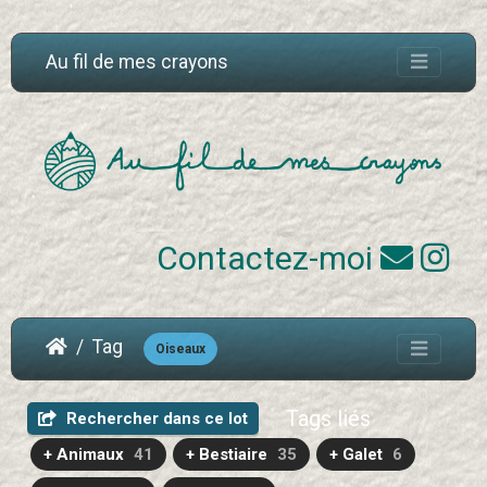
Au fil de mes crayons
Contactez-moi
Tag
Oiseaux
Tags liés
Rechercher dans ce lot
+ Animaux
41
+ Bestiaire
35
+ Galet
6