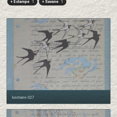
+ Estampe
1
+ Savane
1
bestiaire-027