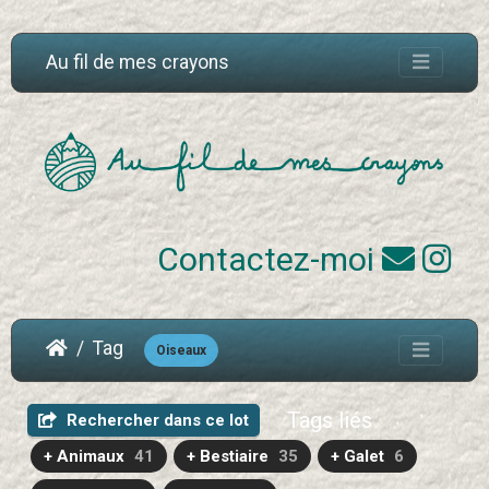
Au fil de mes crayons
Contactez-moi
Tag
Oiseaux
Tags liés
Rechercher dans ce lot
+ Animaux
41
+ Bestiaire
35
+ Galet
6