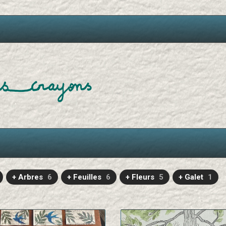
+ Arbres
6
+ Feuilles
6
+ Fleurs
5
+ Galet
1