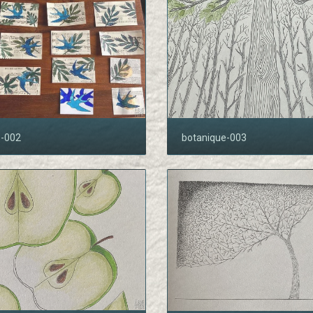
e-002
botanique-003