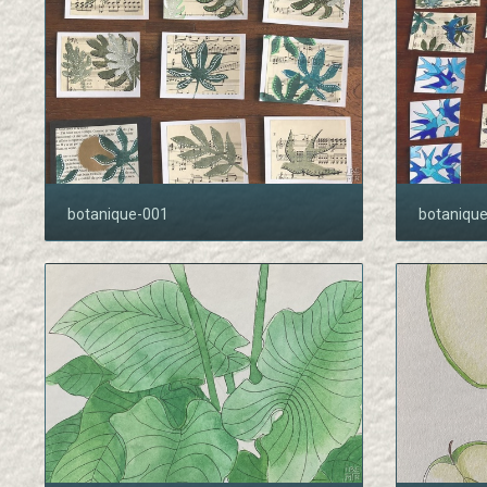
botanique-001
botaniqu