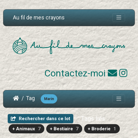
Au fil de mes crayons
Contactez-moi
Tag
Marin
Tags liés
Rechercher dans ce lot
+ Animaux
7
+ Bestiaire
7
+ Broderie
1