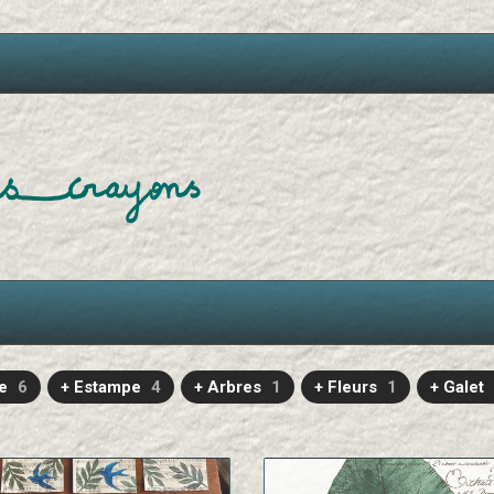
e
6
+ Estampe
4
+ Arbres
1
+ Fleurs
1
+ Galet