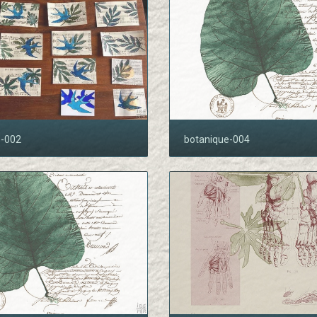
e-002
botanique-004