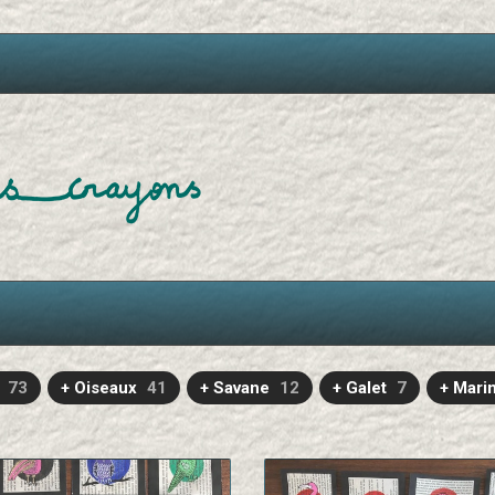
73
+ Oiseaux
41
+ Savane
12
+ Galet
7
+ Mari