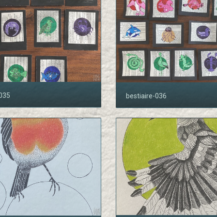
-035
bestiaire-036