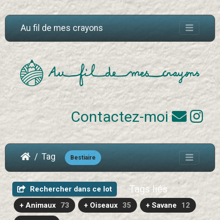
Au fil de mes crayons
Contactez-moi
Tag
Bestiaire
Tags liés
Rechercher dans ce lot
+ Animaux
73
+ Oiseaux
35
+ Savane
12